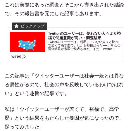
これは実際にあった調査とそこから導き出された結論
で、その報告書を元にした記事もあります。
Twitterのユーザーは、使わない人々より裕
福で問題意識が高い：調査結果
Twitterのユーザーは、利用していない人々と比べ
て若くて高学歴で、しかも裕福だった──。そんな
調査結果が米国で発表された。また、Twitterユー
ザーのほうが進歩的な考えを受け入れやすく、民
wired.jp
主党支持者が多いといった傾向なども浮き彫りに
な...
この記事は「ツイッターユーザーは社会一般とは異な
る属性がるので、社会の声を反映しているわけではな
い」という趣旨の記事です。
私は「ツイッターユーザーが若くて、裕福で、高学
歴」という結果をもたらした要因が気になったので、
探ってみました。