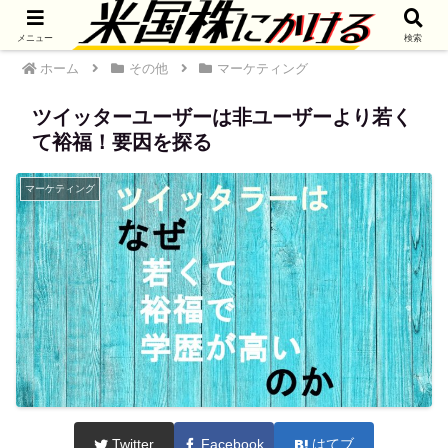
メニュー
検索
ホーム
その他
マーケティング
ツイッターユーザーは非ユーザーより若く
て裕福！要因を探る
マーケティング
Twitter
Facebook
はてブ