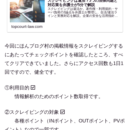
スクレイピングは違法？3つの法律問題と
対応策を弁護士が5分で解説
スクレイピングは違法か。著作権・利用規約・サ
ーバ負荷の3論点を弁護士が整理し、合法/違法ラ
インと実務対応を解説。企業の安全な活用指針
に。
topcourt-law.com
今回にほんブログ村の掲載情報をスクレイピングする
にあたってチェックポイントを確認したところ、すべ
てクリアできていました。さらにアクセス回数も1日1
回ですので、健全です。
①利用目的
情報解析のためのポイント数取得です。
②スクレイピングの対象
各種ポイント（INポイント、OUTポイント、PVポ
イント）なので一部です。