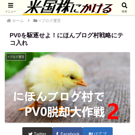
メニュー
検索
ホーム
×ブログ運営
PV0を駆逐せよ！にほんブログ村戦略にテ
コ入れ
×ブログ運営
Twitter
Facebook
はてブ