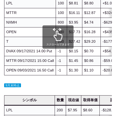
LPL
100
$8.81
$8.80
+$1.00 
MTTR
100
$16.11
$12.87
+$324.2
NXMH
800
$3.95
$4.74
-$629.6
OPEN
300
$17.73
$16.28
+$435.3
T
100
$27.42
$29.20
-$177.8
スクロールできます
DVAX 09/17/2021 14.00 Put
-1
$0.15
$0.70
+$54.96
MTTR 09/17/2021 15.00 Call
-1
$1.45
$0.86
-$59.04
OPEN 09/03/2021 16.50 Call
-1
$1.30
$1.10
-$20.04
9月末時点
シンボル
数量
現在値
取得単価
評
LPL
200
$7.95
$8.60
-$128.80