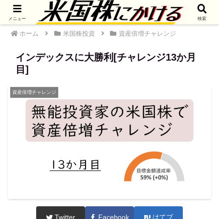
メニュー
検索
ホーム
米国株投資
資産倍増チャレンジ
インデックスに大勝利[チャレンジ13か月
目]
資産倍増チャレンジ
Twitter
Facebook
はてブ