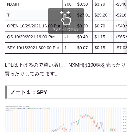
NXMH
700
$3.30
$3.79
-$340.00
T
100
$27.01
$29.20
-$218.85
OPEN 10/29/2021 16.00 Put
-1
$0.20
$0.70
+$49.96
スクロールできます
QS 10/29/2021 19.00 Put
-1
$0.49
$1.15
+$65.96
SPY 10/15/2021 300.00 Put
1
$0.07
$0.15
-$7.03 (
LPLは下げるので買い増し。NXMHは100株を売ったり
買ったりしてみてます。
ノート１：SPY